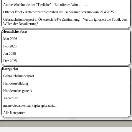
An die Wachhunde der "Tierliebe" – Ein offenes Wort ...........
Offener Brief - Antwort zum Schreiben des Bundesministerium vom 29.4.2025
Gebrauchshundesport in Österreich: 94% Zustimmung – Warum ignoriert die Politik den
Willen der Bevölkerung?
Block überspringen Monatliche Posts
Monatliche Posts
Mär 2026
Feb 2026
Jan 2026
Dez 2025
Block überspringen Kategorien
Kategorien
Gebrauchshundesport
Hundeausbildung
Hundezucht/-genetik
Tierschutz
meine Gedanken zu Papier gebracht.....
Alle Kategorien