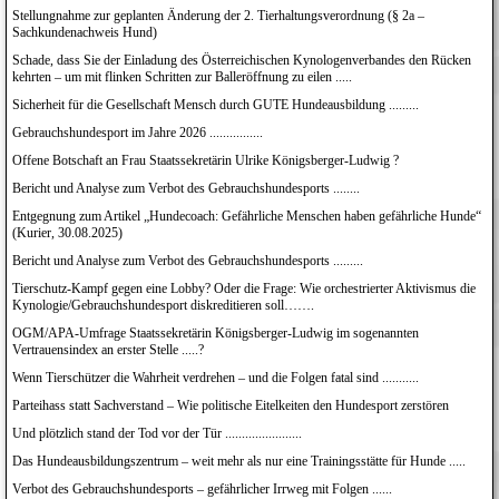
Stellungnahme zur geplanten Änderung der 2. Tierhaltungsverordnung (§ 2a –
Sachkundenachweis Hund)
Schade, dass Sie der Einladung des Österreichischen Kynologenverbandes den Rücken
kehrten – um mit flinken Schritten zur Balleröffnung zu eilen .....
Sicherheit für die Gesellschaft Mensch durch GUTE Hundeausbildung .........
Gebrauchshundesport im Jahre 2026 ................
Offene Botschaft an Frau Staatssekretärin Ulrike Königsberger-Ludwig ?
Bericht und Analyse zum Verbot des Gebrauchshundesports ........
Entgegnung zum Artikel „Hundecoach: Gefährliche Menschen haben gefährliche Hunde“
(Kurier, 30.08.2025)
Bericht und Analyse zum Verbot des Gebrauchshundesports .........
Tierschutz-Kampf gegen eine Lobby? Oder die Frage: Wie orchestrierter Aktivismus die
Kynologie/Gebrauchshundesport diskreditieren soll…….
OGM/APA-Umfrage Staatssekretärin Königsberger-Ludwig im sogenannten
Vertrauensindex an erster Stelle .....?
Wenn Tierschützer die Wahrheit verdrehen – und die Folgen fatal sind ...........
Parteihass statt Sachverstand – Wie politische Eitelkeiten den Hundesport zerstören
Und plötzlich stand der Tod vor der Tür .......................
Das Hundeausbildungszentrum – weit mehr als nur eine Trainingsstätte für Hunde .....
Verbot des Gebrauchshundesports – gefährlicher Irrweg mit Folgen ......