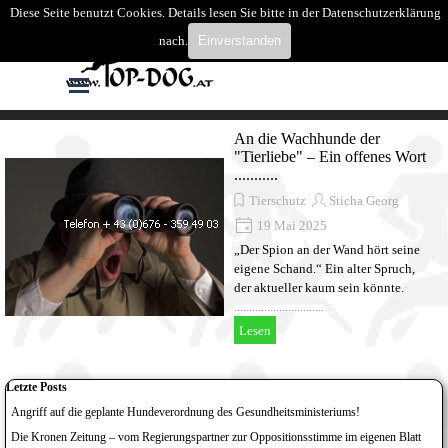
Direkt zum Seiteninhalt
Diese Seite benutzt Cookies. Details lesen Sie bitte in der Datenschutzerklärung
Suchen
nach.
Einverstanden
Menü überspringen
An die Wachhunde der
"Tierliebe" – Ein offenes Wort
...........
Tierschutz
Sticha Georg
19 Mai 2025
„Der Spion an der Wand hört seine
eigene Schand.“ Ein alter Spruch,
der aktueller kaum sein könnte.
..............................
Lesen
Block überspringen Letzte Posts
Letzte Posts
Angriff auf die geplante Hundeverordnung des Gesundheitsministeriums!
Die Kronen Zeitung – vom Regierungspartner zur Oppositionsstimme im eigenen Blatt