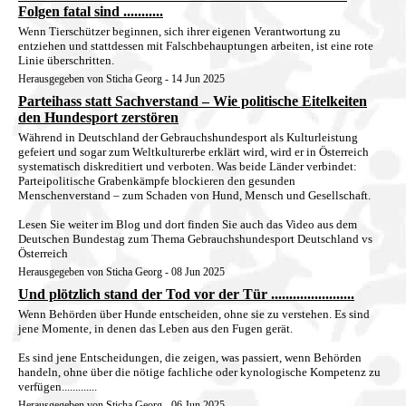
Folgen fatal sind ...........
Wenn Tierschützer beginnen, sich ihrer eigenen Verantwortung zu
entziehen und stattdessen mit Falschbehauptungen arbeiten, ist eine rote
Linie überschritten.
Herausgegeben von Sticha Georg - 14 Jun 2025
Parteihass statt Sachverstand – Wie politische Eitelkeiten
den Hundesport zerstören
Während in Deutschland der Gebrauchshundesport als Kulturleistung
gefeiert und sogar zum Weltkulturerbe erklärt wird, wird er in Österreich
systematisch diskreditiert und verboten. Was beide Länder verbindet:
Parteipolitische Grabenkämpfe blockieren den gesunden
Menschenverstand – zum Schaden von Hund, Mensch und Gesellschaft.
Lesen Sie weiter im Blog und dort finden Sie auch das Video aus dem
Deutschen Bundestag zum Thema Gebrauchshundesport Deutschland vs
Österreich
Herausgegeben von Sticha Georg - 08 Jun 2025
Und plötzlich stand der Tod vor der Tür .......................
Wenn Behörden über Hunde entscheiden, ohne sie zu verstehen. Es sind
jene Momente, in denen das Leben aus den Fugen gerät.
Es sind jene Entscheidungen, die zeigen, was passiert, wenn Behörden
handeln, ohne über die nötige fachliche oder kynologische Kompetenz zu
verfügen.............
Herausgegeben von Sticha Georg - 06 Jun 2025