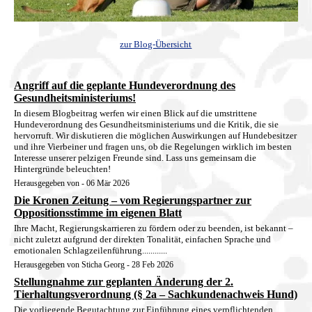
zur Blog-Übersicht
Angriff auf die geplante Hundeverordnung des
Gesundheitsministeriums!
In diesem Blogbeitrag werfen wir einen Blick auf die umstrittene
Hundeverordnung des Gesundheitsministeriums und die Kritik, die sie
hervorruft. Wir diskutieren die möglichen Auswirkungen auf Hundebesitzer
und ihre Vierbeiner und fragen uns, ob die Regelungen wirklich im besten
Interesse unserer pelzigen Freunde sind. Lass uns gemeinsam die
Hintergründe beleuchten!
Herausgegeben von - 06 Mär 2026
Die Kronen Zeitung – vom Regierungspartner zur
Oppositionsstimme im eigenen Blatt
Ihre Macht, Regierungskarrieren zu fördern oder zu beenden, ist bekannt –
nicht zuletzt aufgrund der direkten Tonalität, einfachen Sprache und
emotionalen Schlagzeilenführung............
Herausgegeben von Sticha Georg - 28 Feb 2026
Stellungnahme zur geplanten Änderung der 2.
Tierhaltungsverordnung (§ 2a – Sachkundenachweis Hund)
Die vorliegende Begutachtung zur Einführung eines verpflichtenden