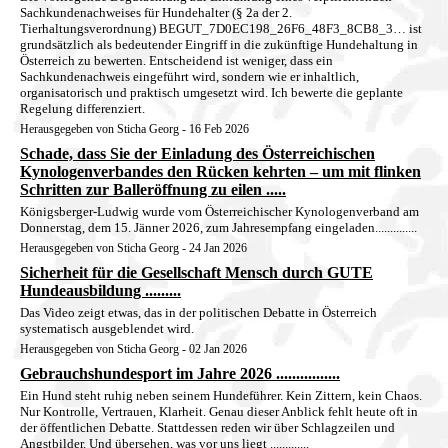
Sachkundenachweises für Hundehalter (§ 2a der 2.
Tierhaltungsverordnung) BEGUT_7D0EC198_26F6_48F3_8CB8_3… ist
grundsätzlich als bedeutender Eingriff in die zukünftige Hundehaltung in
Österreich zu bewerten. Entscheidend ist weniger, dass ein
Sachkundenachweis eingeführt wird, sondern wie er inhaltlich,
organisatorisch und praktisch umgesetzt wird. Ich bewerte die geplante
Regelung differenziert.
Herausgegeben von Sticha Georg - 16 Feb 2026
Schade, dass Sie der Einladung des Österreichischen
Kynologenverbandes den Rücken kehrten – um mit flinken
Schritten zur Balleröffnung zu eilen .....
Königsberger-Ludwig wurde vom Österreichischer Kynologenverband am
Donnerstag, dem 15. Jänner 2026, zum Jahresempfang eingeladen..............
Herausgegeben von Sticha Georg - 24 Jan 2026
Sicherheit für die Gesellschaft Mensch durch GUTE
Hundeausbildung .........
Das Video zeigt etwas, das in der politischen Debatte in Österreich
systematisch ausgeblendet wird.
Herausgegeben von Sticha Georg - 02 Jan 2026
Gebrauchshundesport im Jahre 2026 ................
Ein Hund steht ruhig neben seinem Hundeführer. Kein Zittern, kein Chaos.
Nur Kontrolle, Vertrauen, Klarheit. Genau dieser Anblick fehlt heute oft in
der öffentlichen Debatte. Stattdessen reden wir über Schlagzeilen und
Angstbilder. Und übersehen, was vor uns liegt .............