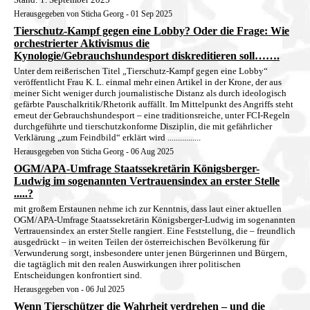
Herausgegeben von Sticha Georg - 01 Sep 2025
Tierschutz-Kampf gegen eine Lobby? Oder die Frage: Wie
orchestrierter Aktivismus die
Kynologie/Gebrauchshundesport diskreditieren soll…….
Unter dem reißerischen Titel „Tierschutz-Kampf gegen eine Lobby“
veröffentlicht Frau K. L. einmal mehr einen Artikel in der Krone, der aus
meiner Sicht weniger durch journalistische Distanz als durch ideologisch
gefärbte Pauschalkritik/Rhetorik auffällt. Im Mittelpunkt des Angriffs steht
erneut der Gebrauchshundesport – eine traditionsreiche, unter FCI-Regeln
durchgeführte und tierschutzkonforme Disziplin, die mit gefährlicher
Verklärung „zum Feindbild“ erklärt wird ................
Herausgegeben von Sticha Georg - 06 Aug 2025
OGM/APA-Umfrage Staatssekretärin Königsberger-
Ludwig im sogenannten Vertrauensindex an erster Stelle
.....?
mit großem Erstaunen nehme ich zur Kenntnis, dass laut einer aktuellen
OGM/APA-Umfrage Staatssekretärin Königsberger-Ludwig im sogenannten
Vertrauensindex an erster Stelle rangiert. Eine Feststellung, die – freundlich
ausgedrückt – in weiten Teilen der österreichischen Bevölkerung für
Verwunderung sorgt, insbesondere unter jenen Bürgerinnen und Bürgern,
die tagtäglich mit den realen Auswirkungen ihrer politischen
Entscheidungen konfrontiert sind.
Herausgegeben von - 06 Jul 2025
Wenn Tierschützer die Wahrheit verdrehen – und die