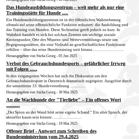
Das Hundeausbildungszentrum – weit mehr als nur eine
Trainingsstätte für Hunde .....
Ein Hundeausbildungszentrum ist in der öffentlichen Wahrnehmung
oftmals auf seine offensichtliche Funktion reduziert: die Ausbildung und
das Training von Hunden. Diese Sichtweise greift jedoch zu kurz. In
Wahrheit handelt es sich bei solchen Zentren um wichtige soziale
Knotenpunkte, Orte des Wissens- und Wertevermittlungs sowie um
Begegnungsstätten, die eine Vielzahl an gesellschaftlichen Funktionen
erfüllen – über das reine Hundetraining weit hinaus..................................
Herausgegeben von Sticha Georg - 05 Jun 2025
Verbot des Gebrauchshundesports – gefährlicher Irrweg
mit Folgen ......
In den vergangenen Wochen hat sich die Diskussion um den
Gebrauchshundesport in Österreich dramatisch zugespitzt. Ausgelöst durch
die umstrittene 33. Hundeverordnung .................
Herausgegeben von Sticha Georg - 30 Mai 2025
An die Wachhunde der "Tierliebe" – Ein offenes Wort
...........
„Der Spion an der Wand hört seine eigene Schand.“ Ein alter Spruch, der
aktueller kaum sein könnte. ..............................
Herausgegeben von Sticha Georg - 19 Mai 2025
Offener Brief - Antwort zum Schreiben des
Bundesministerium vom 29.4.2025