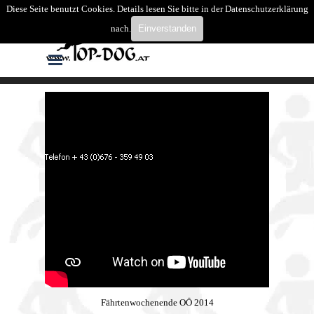
Direkt zum Seiteninhalt
Diese Seite benutzt Cookies. Details lesen Sie bitte in der Datenschutzerklärung
Suchen
nach.
Einverstanden
Menü überspringen
Fährtenwochenende OÖ 2014