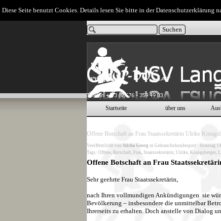
Direkt zum Seiteninhalt
Diese Seite benutzt Cookies. Details lesen Sie bitte in der Datenschutzerklärung n
Suchen
Startseite
über uns
Aus
Offene Botschaft an Frau Staatssekretärin Ulrike König
Veröffentlicht von
Sticha Georg
in
Gebrauchshundesport
· Sonntag 14
Tags:
Offene
,
Botschaft
,
Frau
,
Staatssekretärin
,
Ulrike
,
Königsberger
,
L
Offene Botschaft an Frau Staatssekretär
Sehr geehrte Frau Staatssekretärin,
nach Ihren vollmundigen Ankündigungen sie würd
Bevölkerung – insbesondere die unmittelbar Betro
Ihrerseits zu erhalten. Doch anstelle von Dialog 