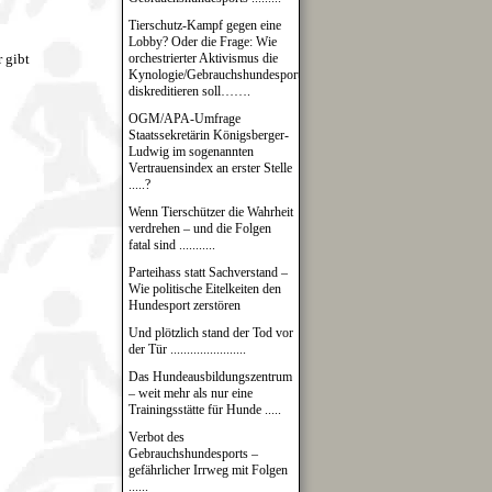
Tierschutz-Kampf gegen eine
Lobby? Oder die Frage: Wie
 gibt
orchestrierter Aktivismus die
Kynologie/Gebrauchshundesport
diskreditieren soll…….
OGM/APA-Umfrage
Staatssekretärin Königsberger-
Ludwig im sogenannten
Vertrauensindex an erster Stelle
.....?
Wenn Tierschützer die Wahrheit
verdrehen – und die Folgen
fatal sind ...........
Parteihass statt Sachverstand –
Wie politische Eitelkeiten den
Hundesport zerstören
Und plötzlich stand der Tod vor
der Tür .......................
Das Hundeausbildungszentrum
– weit mehr als nur eine
Trainingsstätte für Hunde .....
Verbot des
Gebrauchshundesports –
gefährlicher Irrweg mit Folgen
......