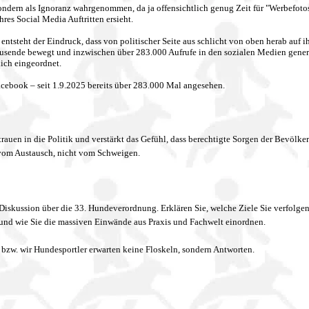
ondern als Ignoranz wahrgenommen, da ja offensichtlich genug Zeit für "Werbefotos
es Social Media Auftritten ersieht.
ntsteht der Eindruck, dass von politischer Seite aus schlicht von oben herab auf i
usende bewegt und inzwischen über 283.000 Aufrufe in den sozialen Medien generi
ich eingeordnet.
acebook – seit 1.9.2025 bereits über 283.000 Mal angesehen.
uen in die Politik und verstärkt das Gefühl, dass berechtigte Sorgen der Bevölke
vom Austausch, nicht vom Schweigen.
 Diskussion über die 33. Hundeverordnung. Erklären Sie, welche Ziele Sie verfolgen
und wie Sie die massiven Einwände aus Praxis und Fachwelt einordnen.
 bzw. wir Hundesportler erwarten keine Floskeln, sondern Antworten.