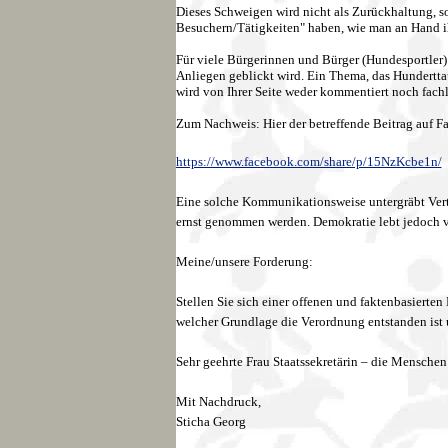
Dieses Schweigen wird nicht als Zurückhaltung, s
Besuchern/Tätigkeiten" haben, wie man an Hand ihr
Für viele Bürgerinnen und Bürger (Hundesportler) e
Anliegen geblickt wird. Ein Thema, das Hundertta
wird von Ihrer Seite weder kommentiert noch fachl
Zum Nachweis: Hier der betreffende Beitrag auf F
https://www.facebook.com/share/p/15NzKcbe1n/
Eine solche Kommunikationsweise untergräbt Vertra
ernst genommen werden. Demokratie lebt jedoch 
Meine/unsere Forderung:
Stellen Sie sich einer offenen und faktenbasierten
welcher Grundlage die Verordnung entstanden ist 
Sehr geehrte Frau Staatssekretärin – die Menschen
Mit Nachdruck,
Sticha Georg