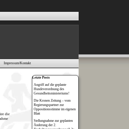
Impressum/Kontakt
▼
▼
Block überspringen Letzte Posts
Letzte Posts
Angriff auf die geplante
Hundeverordnung des
Gesundheitsministeriums!
Die Kronen Zeitung – vom
Regierungspartner zur
Oppositionsstimme im eigenen
Blatt
re die
nahme
Stellungnahme zur geplanten
Änderung der 2.