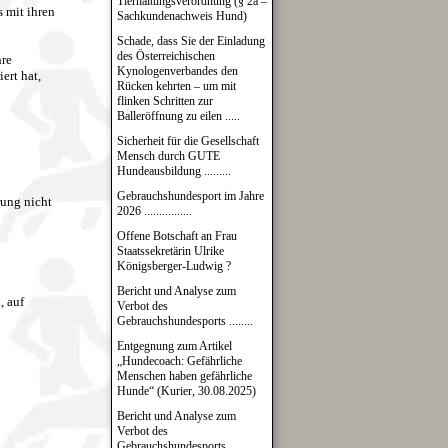
Tierhaltungsverordnung (§ 2a –
 mit ihren
Sachkundenachweis Hund)
Schade, dass Sie der Einladung
des Österreichischen
hre
Kynologenverbandes den
ert hat,
Rücken kehrten – um mit
flinken Schritten zur
Balleröffnung zu eilen .....
Sicherheit für die Gesellschaft
Mensch durch GUTE
Hundeausbildung .........
Gebrauchshundesport im Jahre
rung nicht
2026 ................
Offene Botschaft an Frau
Staatssekretärin Ulrike
Königsberger-Ludwig ?
Bericht und Analyse zum
, auf
Verbot des
Gebrauchshundesports ........
Entgegnung zum Artikel
„Hundecoach: Gefährliche
Menschen haben gefährliche
Hunde“ (Kurier, 30.08.2025)
Bericht und Analyse zum
Verbot des
Gebrauchshundesports .........