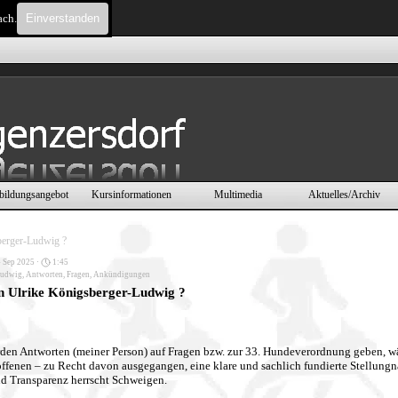
ach.
Einverstanden
Menü überspringen
bildungsangebot
Kursinformationen
Multimedia
Aktuelles/Archiv
▼
▼
▼
▼
sberger-Ludwig ?
 Sep 2025 ·
1:45
udwig
,
Antworten
,
Fragen
,
Ankündigungen
in Ulrike Königsberger-Ludwig ?
en Antworten (meiner Person) auf Fragen bzw. zur 33. Hundeverordnung geben, wä
ffenen – zu Recht davon ausgegangen, eine klare und sachlich fundierte Stellung
und Transparenz herrscht Schweigen.