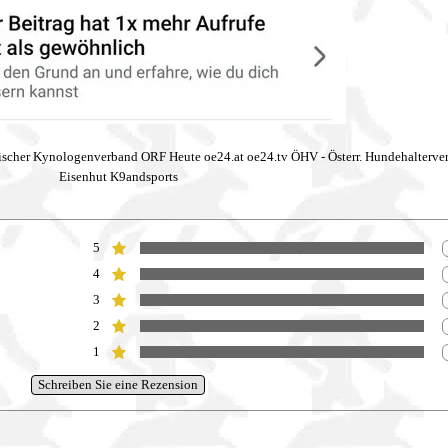
scher Kynologenverband ORF Heute oe24.at oe24.tv ÖHV - Österr. Hundehalterver
Eisenhut K9andsports
5
Bewertung:
4
Bewertung:
3
Bewertung:
2
Bewertung:
1
Bewertung: