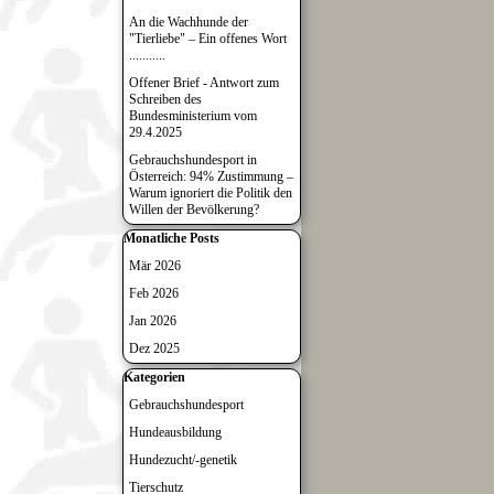
An die Wachhunde der
"Tierliebe" – Ein offenes Wort
...........
Offener Brief - Antwort zum
Schreiben des
Bundesministerium vom
29.4.2025
Gebrauchshundesport in
Österreich: 94% Zustimmung –
Warum ignoriert die Politik den
Willen der Bevölkerung?
Block überspringen Monatliche Posts
Monatliche Posts
Mär 2026
Feb 2026
Jan 2026
Dez 2025
Block überspringen Kategorien
Kategorien
Gebrauchshundesport
Hundeausbildung
Hundezucht/-genetik
Tierschutz