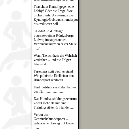
Tierschutz-Kampf gegen eine
Lobby? Oder die Frage: Wie
orchestrierter Aktivismus die
Kynologie/Gebrauchshundesport
diskreditieren soll…….
OGM/APA-Umfrage
Staatssekretärin Königsberger-
Ludwig im sogenannten
Vertrauensindex an erster Stelle
.....?
Wenn Tierschützer die Wahrheit
verdrehen – und die Folgen
fatal sind ...........
Parteihass statt Sachverstand –
Wie politische Eitelkeiten den
Hundesport zerstören
Und plötzlich stand der Tod vor
der Tür .......................
Das Hundeausbildungszentrum
– weit mehr als nur eine
Trainingsstätte für Hunde .....
Verbot des
Gebrauchshundesports –
gefährlicher Irrweg mit Folgen
......