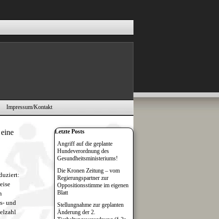
Impressum/Kontakt
▼
▼
Block überspringen Letzte Posts
 eine
Letzte Posts
Angriff auf die geplante
Hundeverordnung des
Gesundheitsministeriums!
Die Kronen Zeitung – vom
duziert:
Regierungspartner zur
eise
Oppositionsstimme im eigenen
Blatt
n
s- und
Stellungnahme zur geplanten
elzahl
Änderung der 2.