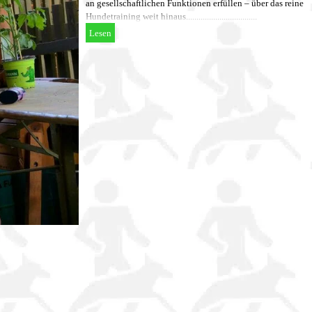
an gesellschaftlichen Funktionen erfüllen – über das reine
Hundetraining weit hinaus..................................
Lesen