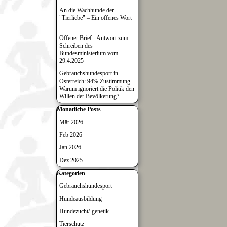
An die Wachhunde der
"Tierliebe" – Ein offenes Wort
...........
Offener Brief - Antwort zum
Schreiben des
Bundesministerium vom
29.4.2025
Gebrauchshundesport in
Österreich: 94% Zustimmung –
Warum ignoriert die Politik den
Willen der Bevölkerung?
Block überspringen Monatliche Posts
Monatliche Posts
Mär 2026
Feb 2026
Jan 2026
Dez 2025
Block überspringen Kategorien
Kategorien
Gebrauchshundesport
Hundeausbildung
Hundezucht/-genetik
Tierschutz