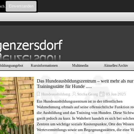
ach.
Einverstanden
Menü überspringen
bildungsangebot
Kursinformationen
Multimedia
Aktuelles/Archiv
▼
▼
▼
▼
Das Hundeausbildungszentrum – weit mehr als nur
Trainingsstätte für Hunde .....
Hundeausbildung
Sticha Georg
05 Jun 2025
Ein Hundeausbildungszentrum ist in der öffentlichen
Wahrnehmung oftmals auf seine offensichtliche Funktion re
die Ausbildung und das Training von Hunden. Diese Sichtw
greift jedoch zu kurz. In Wahrheit handelt es sich bei solche
Zentren um wichtige soziale Knotenpunkte, Orte des Wissen
Wertevermittlungs sowie um Begegnungsstätten, die eine Vi