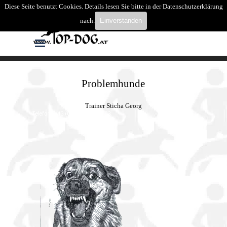
Direkt zum Seiteninhalt
Diese Seite benutzt Cookies. Details lesen Sie bitte in der Datenschutzerklärung
Suchen
nach.
Einverstanden
Menü überspringen
Problemhunde
Trainer Sticha Georg